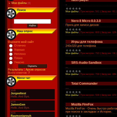
flash player
Мои файлы
[8]
..
Поиск
Мои файлы
|
Просмотров:
541
|
Загрузок:
80
|
Nero 8 Micro 8.0.3.0
Прога для записи дисков
Наш опрос
Мои файлы
|
Просмотров:
603
|
Загрузок:
128
Игры для телефона
Оцените мой сайт
Отлично
240х320 для телефона
Хорошо
Мои файлы
|
Просмотров:
720
|
Загрузок:
74
|
Неплохо
Плохо
Ужасно
SRS-Audio-Sandbox
...
Результаты
|
Архив опросов
Всего ответов:
7
Мои файлы
|
Просмотров:
729
|
Загрузок:
184
Мини-чат
Total Commander
....
Мои файлы
|
Просмотров:
529
|
Загрузок:
172
Mozilla FireFox
Mozilla FireFox - Очень быстро работ
при поиске в закладках и Истории.