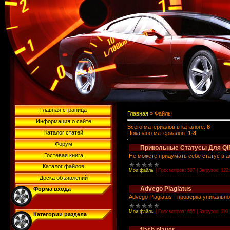
Главная страница
Главная
»
Файлы
Информация о сайте
Всего материалов в каталоге
:
8
Каталог статей
Показано материалов
:
1-8
Форум
Прикольные Статусы Для QI
Гостевая книга
Не можете придумать себе статус в а
Каталог файлов
Мои файлы
|
Просмотров:
587
|
Загрузок:
122
Доска объявлений
Аdvego Рlagiatus
Форма входа
Advego Plagiatus - проверка уникально
Мои файлы
|
Просмотров:
655
|
Загрузок:
110
Категории раздела