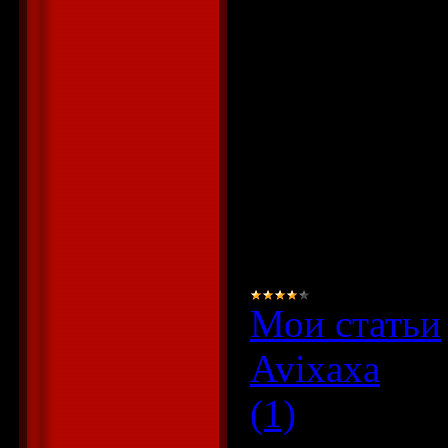
внешних ссы
поднять рей
системах, я
зарегистрир
и в рейтинг
Мои статьи
Avixaxa
|
Да
(1)