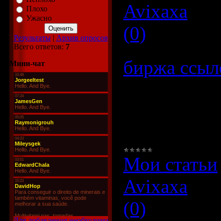
Avixaxa
|
Да
Плохо
Ужасно
(0)
Результаты
|
Архив опросов
Всего ответов:
7
биржа ссыл
Мини-чат
Где и каким
ссылки ...
Мои статьи
Avixaxa
|
Да
(0)
Для добавления необходима