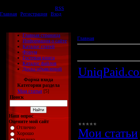
Суббота, 08.08.2026, 22:51
Приветствую Вас
Гость
|
RSS
Главная
|
Регистрация
|
Вход
ХаЛяВа
Главная страница
Главная
»
Статьи
Информация о сайте
Каталог статей
Всего материалов в каталоге
Форум
Показано материалов
:
1-5
Гостевая книга
Каталог файлов
UniqPaid.c
Доска объявлений
Форма входа
Зарегистри
Категории раздела
Мои статьи
[5]
UniqPaid.c
Поиск
возможность
Наш опрос
Оцените мой сайт
Отлично
Мои статьи
Хорошо
Неплохо