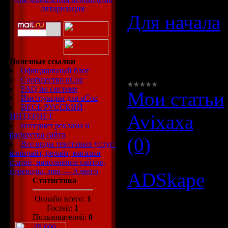
авторизация
Для начала
Чтоб начать
Полезные ссылки
будет необх
Официальный блог
Сообщество uCoz
FAQ по системе
Мои статьи
Инструкции для uCoz
ВЕСЬ РУССКИЙ
Avixaxa
|
Да
ИНТЕРНЕТ
интернет реклама и
раскрутка сайта
(0)
Все виды текстовых услуг:
копирайт, рерайт, магазин
статей, наполнение сайтов,
переводы, smo — Адвего
ADSkape
Статистика
ADSkape — 
Онлайн всего:
1
Гостей:
1
Пользователей:
0
медийной р