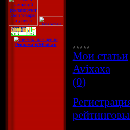
проведение
простым, э
владельцы 
Реклама WMlink.ru
Мои статьи
Avixaxa
|
Да
(0)
Регистрация
рейтинговы
Для того, ч