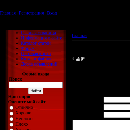
Суббота, 08.08.2026, 07:30
Приветствую Вас
Гость
Главная
|
Регистрация
|
Вход
ХаЛяВа
Главная страница
Главная
»
Гостевая книга
Информация о сайте
Каталог статей
Показано
1
-
1
из
1
сообщени
Форум
Гостевая книга
1
.
Виталя
(31.08.2009 00:17)
Каталог файлов
0
Ты успешный человек - так в
Доска объявлений
они. Хочешь посмеяться от 
Форма входа
http://sheeple.narod.ru/
Поиск
Наш опрос
Имя *:
Оцените мой сайт
Email *:
Отлично
Хорошо
WWW:
Неплохо
Плохо
Ужасно