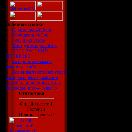
Полезные ссылки
Официальный блог
Сообщество uCoz
FAQ по системе
Инструкции для uCoz
ВЕСЬ РУССКИЙ
ИНТЕРНЕТ
интернет реклама и
раскрутка сайта
Все виды текстовых услуг:
копирайт, рерайт, магазин
статей, наполнение сайтов,
переводы, smo — Адвего
Статистика
Онлайн всего:
1
Гостей:
1
Пользователей:
0