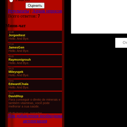
Результаты
|
Архив опросов
Всего ответов:
7
Мини-чат
Код *:
Для добавления необходима
авторизация