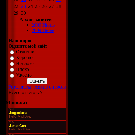
22
23
24
25
26
27
28
Код *:
29
30
Архив записей
2009 Июнь
2009 Июль
Наш опрос
Оцените мой сайт
Отлично
Хорошо
Неплохо
Плохо
Ужасно
Результаты
|
Архив опросов
Всего ответов:
7
Мини-чат