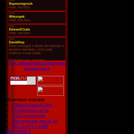
Для добавления необходима
авторизация
Полезные ссылки
Официальный блог
Сообщество uCoz
FAQ по системе
Инструкции для uCoz
ВЕСЬ РУССКИЙ
ИНТЕРНЕТ