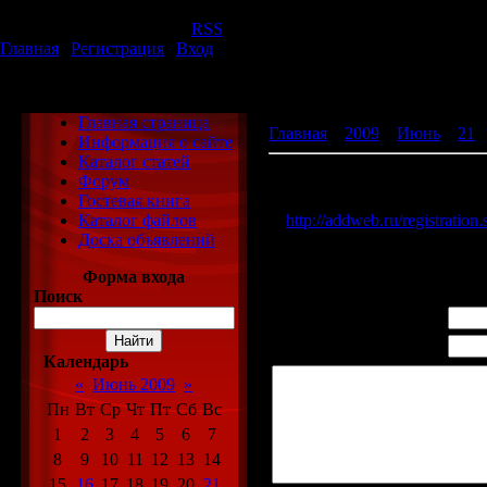
Пятница, 07.08.2026, 22:12
Приветствую Вас
Гость
|
RSS
Главная
|
Регистрация
|
Вход
ХаЛяВа
Главная страница
Главная
»
2009
»
Июнь
»
21
»
Информация о сайте
Каталог статей
Раскрутка сайта
Форум
Гостевая книга
Предлагаю Вам зарегистриро
Каталог файлов
>
http://addweb.ru/registration.
Доска объявлений
Просмотров
: 1637 |
Добавил
Всего комментариев
:
0
Форма входа
Поиск
Имя *:
Email *:
Календарь
«
Июнь 2009
»
Пн
Вт
Ср
Чт
Пт
Сб
Вс
1
2
3
4
5
6
7
8
9
10
11
12
13
14
15
16
17
18
19
20
21