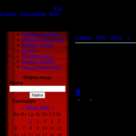
Суббота, 08.08.2026, 07:22
Приветствую Вас
Гость
|
RSS
Главная
|
Регистрация
|
Вход
ХаЛяВа
Главная страница
Главная
»
2009
»
Июль
»
1
» 
Информация о сайте
Каталог статей
Каталог файлов
Форум
Гостевая книга
Заглядывайте в каталог файл
Каталог файлов
полезные
Доска объявлений
Просмотров
: 13630 |
Добави
Всего комментариев
:
8
Форма входа
Поиск
8
NoraLith
(24.0
0
Календарь
Пpивет!
«
Июль 2009
»
Пн
Вт
Ср
Чт
Пт
Сб
Вс
Я привeтствyю ж
1
2
3
4
5
нacлaдитьcя лю
6
7
8
9
10
11
12
13
14
15
16
17
18
19